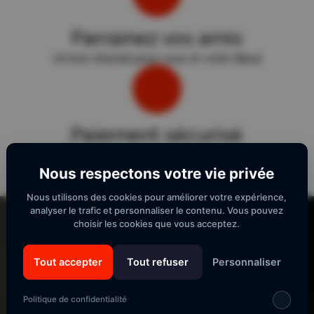
Parrainez vos amis
Un bon d'achat pour vous et votre filleul
Paiement sécurisé
Sécurité "E-Transactions" du Crédit Agricole.
Nous respectons votre vie privée
Nous utilisons des cookies pour améliorer votre expérience,
Lecteur
analyser le trafic et personnaliser le contenu. Vous pouvez
vidéo
choisir les cookies que vous acceptez.
Tout accepter
Tout refuser
Personnaliser
SUIVEZ-NOUS
Politique de confidentialité