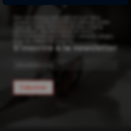
!
Que ce soit pour redonner vie à un vieux
canapé ou confectionner vos rideaux, Joelle
Tissu est votre référence en tissu pour la
décoration : des kilomètres de tissus
d’ameublement pour rideaux, canapés, sièges,
linge de maison et coussins.
S'inscrire à la newsletter
E-
mail
S'abonner