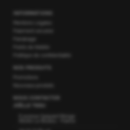
INFORMATIONS
Mentions Légales
Paiement sécurisé
Parrainage
Points de fidélité
Politique de confidentialité
NOS PRODUITS
Promotions
Nouveaux produits
NOUS CONTACTER
JOËLLE TISSU
6 avenue Gaspard Monge
66160 Le Boulou - France