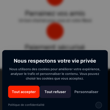
Parrainez vos amis
Un bon d'achat pour vous et votre filleul
Paiement sécurisé
Sécurité "E-Transactions" du Crédit Agricole.
Nous respectons votre vie privée
Nous utilisons des cookies pour améliorer votre expérience,
Lecteur
analyser le trafic et personnaliser le contenu. Vous pouvez
vidéo
choisir les cookies que vous acceptez.
Tout accepter
Tout refuser
Personnaliser
SUIVEZ-NOUS
Politique de confidentialité