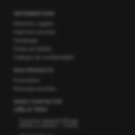
INFORMATIONS
Mentions Légales
Paiement sécurisé
Parrainage
Points de fidélité
Politique de confidentialité
NOS PRODUITS
Promotions
Nouveaux produits
NOUS CONTACTER
JOËLLE TISSU
6 avenue Gaspard Monge
66160 Le Boulou - France