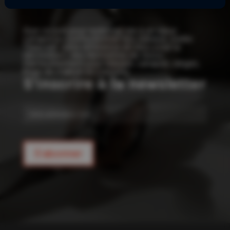
!
Que ce soit pour redonner vie à un vieux
canapé ou confectionner vos rideaux, Joelle
Tissu est votre référence en tissu pour la
décoration : des kilomètres de tissus
d’ameublement pour rideaux, canapés, sièges,
linge de maison et coussins.
S'inscrire à la newsletter
E-
mail
S'abonner