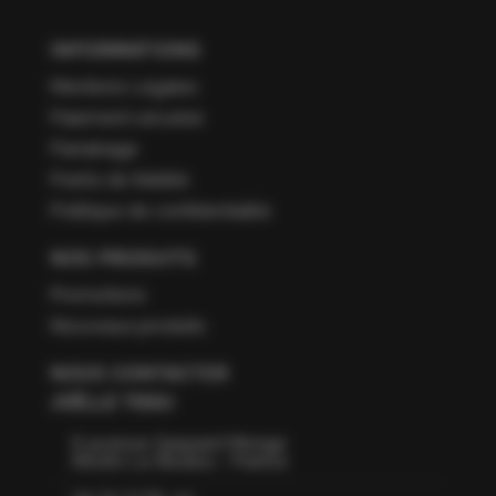
INFORMATIONS
Mentions Légales
Paiement sécurisé
Parrainage
Points de fidélité
Politique de confidentialité
NOS PRODUITS
Promotions
Nouveaux produits
NOUS CONTACTER
JOËLLE TISSU
6 avenue Gaspard Monge
66160 Le Boulou - France