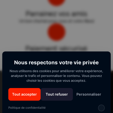
Parrainez vos amis
Un bon d'achat pour vous et votre filleul
Paiement sécurisé
Sécurité "E-Transactions" du Crédit Agricole.
Nous respectons votre vie privée
Nous utilisons des cookies pour améliorer votre expérience,
Lecteur
analyser le trafic et personnaliser le contenu. Vous pouvez
vidéo
choisir les cookies que vous acceptez.
Tout accepter
Tout refuser
Personnaliser
SUIVEZ-NOUS
Politique de confidentialité