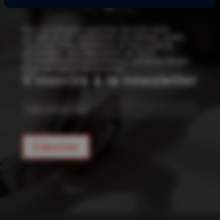
!
Que ce soit pour redonner vie à un vieux
canapé ou confectionner vos rideaux, Joelle
Tissu est votre référence en tissu pour la
décoration : des kilomètres de tissus
d’ameublement pour rideaux, canapés, sièges,
linge de maison et coussins.
S'inscrire à la newsletter
E-
mail
S'abonner