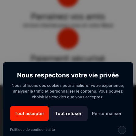
Parrainez vos amis
Un bon d'achat pour vous et votre filleul
Paiement sécurisé
Sécurité "E-Transactions" du Crédit Agricole.
Nous respectons votre vie privée
Nous utilisons des cookies pour améliorer votre expérience,
Lecteur
analyser le trafic et personnaliser le contenu. Vous pouvez
vidéo
choisir les cookies que vous acceptez.
Tout accepter
Tout refuser
Personnaliser
SUIVEZ-NOUS
Politique de confidentialité