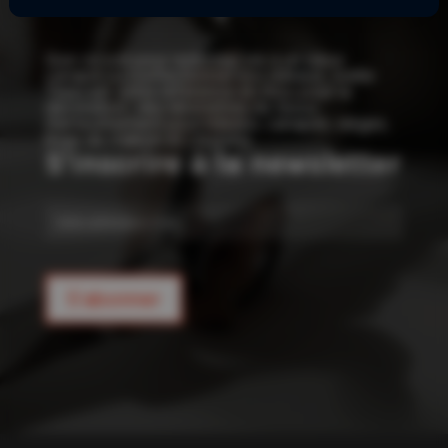
!
Que ce soit pour redonner vie à un vieux
canapé ou confectionner vos rideaux, Joelle
Tissu est votre référence en tissu pour la
décoration : des kilomètres de tissus
d’ameublement pour rideaux, canapés, sièges,
linge de maison et coussins.
S'inscrire à la newsletter
E-
mail
S'abonner