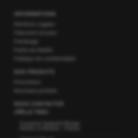
INFORMATIONS
Mentions Légales
Paiement sécurisé
Parrainage
Points de fidélité
Politique de confidentialité
NOS PRODUITS
Promotions
Nouveaux produits
NOUS CONTACTER
JOËLLE TISSU
6 avenue Gaspard Monge
66160 Le Boulou - France