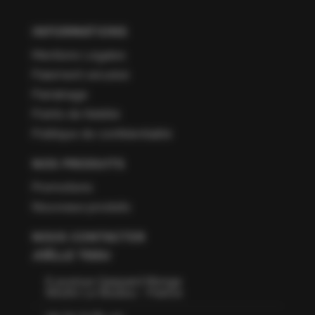
INFORMATIONS
Mentions Légales
Paiement sécurisé
Parrainage
Points de fidélité
Politique de confidentialité
NOS PRODUITS
Promotions
Nouveaux produits
NOUS CONTACTER
JOËLLE TISSU
6 avenue Gaspard Monge
66160 Le Boulou - France