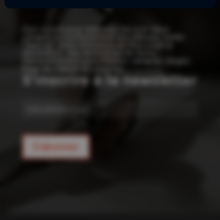
!
Que ce soit pour redonner vie à un vieux
canapé ou confectionner vos rideaux, Joelle
Tissu est votre référence en tissu pour la
décoration : des kilomètres de tissus
d’ameublement pour rideaux, canapés, sièges,
linge de maison et coussins.
S'inscrire à la newsletter
E-
mail
S'abonner