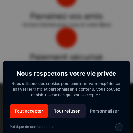
Parrainez vos amis
Un bon d'achat pour vous et votre filleul
Paiement sécurisé
Sécurité "E-Transactions" du Crédit Agricole.
Nous respectons votre vie privée
Nous utilisons des cookies pour améliorer votre expérience,
Lecteur
analyser le trafic et personnaliser le contenu. Vous pouvez
vidéo
choisir les cookies que vous acceptez.
Tout accepter
Tout refuser
Personnaliser
SUIVEZ-NOUS
Politique de confidentialité