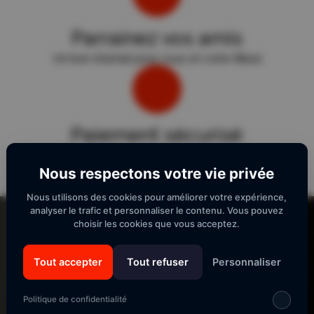
Parrainez vos amis
Un bon d'achat pour vous et votre filleul
Paiement sécurisé
Sécurité "E-Transactions" du Crédit Agricole.
Nous respectons votre vie privée
Nous utilisons des cookies pour améliorer votre expérience,
Lecteur
analyser le trafic et personnaliser le contenu. Vous pouvez
vidéo
choisir les cookies que vous acceptez.
Tout accepter
Tout refuser
Personnaliser
SUIVEZ-NOUS
Politique de confidentialité