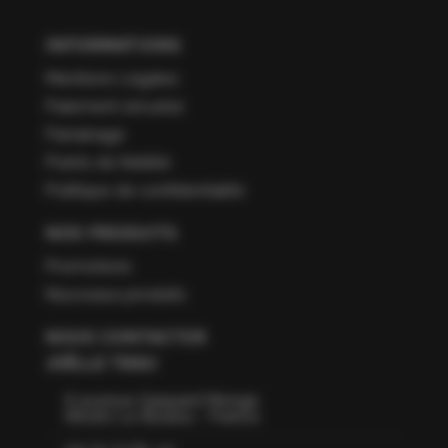
INFORMATIONS
Mentions Légales
Paiement sécurisé
Parrainage
Points de fidélité
Politique de confidentialité
NOS PRODUITS
Promotions
Nouveaux produits
NOUS CONTACTER
JOËLLE TISSU
6 avenue Gaspard Monge
66160 Le Boulou - France