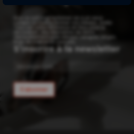
!
Que ce soit pour redonner vie à un vieux
canapé ou confectionner vos rideaux, Joelle
Tissu est votre référence en tissu pour la
décoration : des kilomètres de tissus
d’ameublement pour rideaux, canapés, sièges,
linge de maison et coussins.
S'inscrire à la newsletter
E-
mail
S'abonner