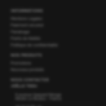
INFORMATIONS
Mentions Légales
Paiement sécurisé
Parrainage
Points de fidélité
Politique de confidentialité
NOS PRODUITS
Promotions
Nouveaux produits
NOUS CONTACTER
JOËLLE TISSU
6 avenue Gaspard Monge
66160 Le Boulou - France