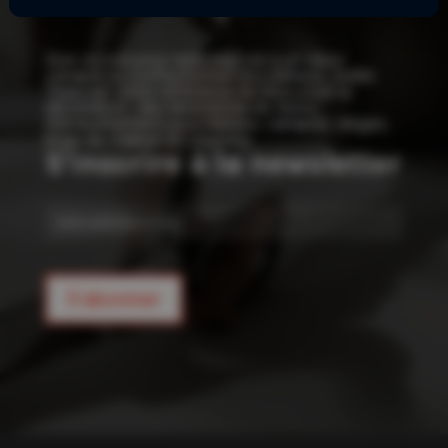
!
Que ce soit pour redonner vie à un vieux
canapé ou confectionner vos rideaux, Joelle
Tissu est votre référence en tissu pour la
décoration : des kilomètres de tissus
d’ameublement pour rideaux, canapés, sièges,
linge de maison et coussins.
S'inscrire à la newsletter
E-
mail
S'abonner