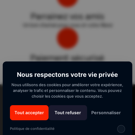
Parrainez vos amis
Un bon d'achat pour vous et votre filleul
Paiement sécurisé
Sécurité "E-Transactions" du Crédit Agricole.
Nous respectons votre vie privée
Nous utilisons des cookies pour améliorer votre expérience,
Lecteur
analyser le trafic et personnaliser le contenu. Vous pouvez
vidéo
choisir les cookies que vous acceptez.
Tout accepter
Tout refuser
Personnaliser
SUIVEZ-NOUS
Politique de confidentialité