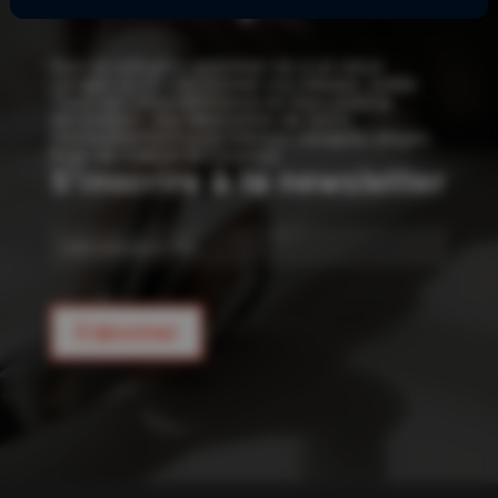
!
Que ce soit pour redonner vie à un vieux
canapé ou confectionner vos rideaux, Joelle
Tissu est votre référence en tissu pour la
décoration : des kilomètres de tissus
d’ameublement pour rideaux, canapés, sièges,
linge de maison et coussins.
S'inscrire à la newsletter
E-
mail
S'abonner