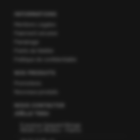
INFORMATIONS
Mentions Légales
Paiement sécurisé
Parrainage
Points de fidélité
Politique de confidentialité
NOS PRODUITS
Promotions
Nouveaux produits
NOUS CONTACTER
JOËLLE TISSU
6 avenue Gaspard Monge
66160 Le Boulou - France