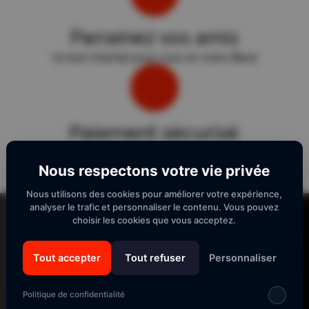
Parrainez vos amis
Un bon d'achat pour vous et votre filleul
Paiement sécurisé
Sécurité "E-Transactions" du Crédit Agricole.
Nous respectons votre vie privée
Nous utilisons des cookies pour améliorer votre expérience,
Lecteur
analyser le trafic et personnaliser le contenu. Vous pouvez
vidéo
choisir les cookies que vous acceptez.
Tout accepter
Tout refuser
Personnaliser
SUIVEZ-NOUS
Politique de confidentialité