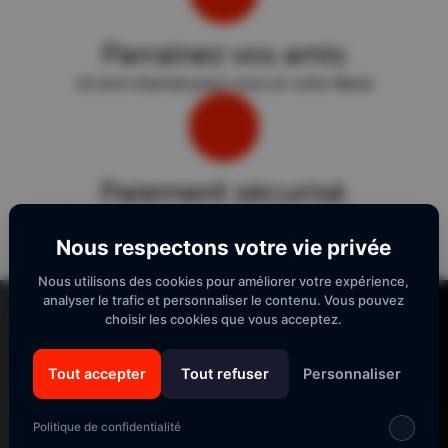
Parrainez vos amis
Un bon d'achat pour vous et votre filleul
Paiement sécurisé
Sécurité "E-Transactions" du Crédit Agricole.
Nous respectons votre vie privée
Nous utilisons des cookies pour améliorer votre expérience,
Lecteur
analyser le trafic et personnaliser le contenu. Vous pouvez
vidéo
choisir les cookies que vous acceptez.
Tout accepter
Tout refuser
Personnaliser
SUIVEZ-NOUS
Politique de confidentialité