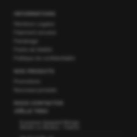
INFORMATIONS
Mentions Légales
Paiement sécurisé
Parrainage
Points de fidélité
Politique de confidentialité
NOS PRODUITS
Promotions
Nouveaux produits
NOUS CONTACTER
JOËLLE TISSU
6 avenue Gaspard Monge
66160 Le Boulou - France