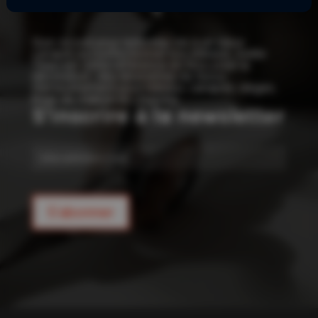
!
Que ce soit pour redonner vie à un vieux
canapé ou confectionner vos rideaux, Joelle
Tissu est votre référence en tissu pour la
décoration : des kilomètres de tissus
d’ameublement pour rideaux, canapés, sièges,
linge de maison et coussins.
S'inscrire à la newsletter
E-
mail
S'abonner