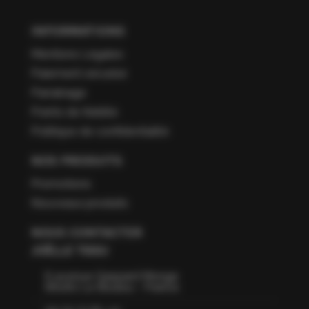
INFORMATIONS
Mentions Légales
Paiement sécurisé
Parrainage
Points de fidélité
Politique de confidentialité
NOS PRODUITS
Promotions
Nouveaux produits
NOUS CONTACTER
JOËLLE TISSU
6 avenue Gaspard Monge
66160 Le Boulou - France