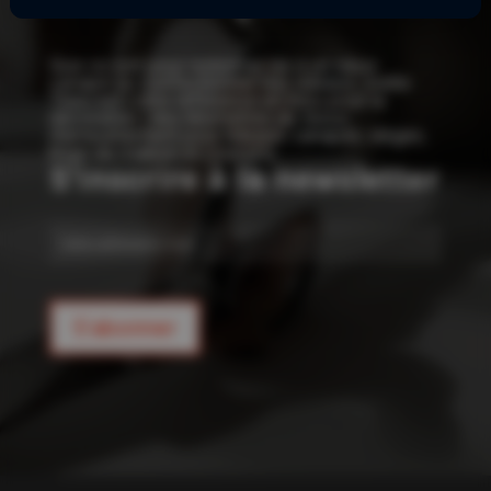
!
Que ce soit pour redonner vie à un vieux
canapé ou confectionner vos rideaux, Joelle
Tissu est votre référence en tissu pour la
décoration : des kilomètres de tissus
d’ameublement pour rideaux, canapés, sièges,
linge de maison et coussins.
S'inscrire à la newsletter
E-
mail
S'abonner