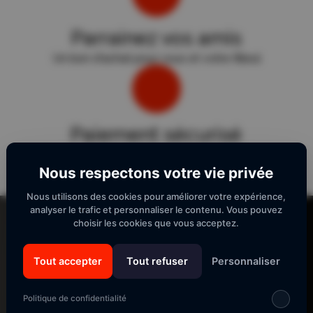
Parrainez vos amis
Un bon d'achat pour vous et votre filleul
Paiement sécurisé
Sécurité "E-Transactions" du Crédit Agricole.
Nous respectons votre vie privée
Nous utilisons des cookies pour améliorer votre expérience,
Lecteur
analyser le trafic et personnaliser le contenu. Vous pouvez
vidéo
choisir les cookies que vous acceptez.
Tout accepter
Tout refuser
Personnaliser
SUIVEZ-NOUS
Politique de confidentialité