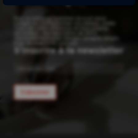
!
Que ce soit pour redonner vie à un vieux
canapé ou confectionner vos rideaux, Joelle
Tissu est votre référence en tissu pour la
décoration : des kilomètres de tissus
d’ameublement pour rideaux, canapés, sièges,
linge de maison et coussins.
S'inscrire à la newsletter
E-
mail
S'abonner