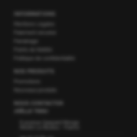
INFORMATIONS
Mentions Légales
Paiement sécurisé
Parrainage
Points de fidélité
Politique de confidentialité
NOS PRODUITS
Promotions
Nouveaux produits
NOUS CONTACTER
JOËLLE TISSU
6 avenue Gaspard Monge
66160 Le Boulou - France