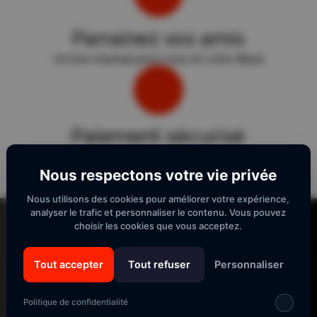
Parrainez vos amis
Un bon d'achat pour vous et votre filleul
Paiement sécurisé
Sécurité "E-Transactions" du Crédit Agricole.
Nous respectons votre vie privée
Nous utilisons des cookies pour améliorer votre expérience,
Lecteur
analyser le trafic et personnaliser le contenu. Vous pouvez
vidéo
choisir les cookies que vous acceptez.
Tout accepter
Tout refuser
Personnaliser
SUIVEZ-NOUS
Politique de confidentialité