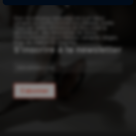
!
Que ce soit pour redonner vie à un vieux
canapé ou confectionner vos rideaux, Joelle
Tissu est votre référence en tissu pour la
décoration : des kilomètres de tissus
d’ameublement pour rideaux, canapés, sièges,
linge de maison et coussins.
S'inscrire à la newsletter
E-
mail
S'abonner