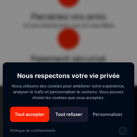
Parrainez vos amis
Un bon d'achat pour vous et votre filleul
Paiement sécurisé
Sécurité "E-Transactions" du Crédit Agricole.
Nous respectons votre vie privée
Nous utilisons des cookies pour améliorer votre expérience,
Lecteur
analyser le trafic et personnaliser le contenu. Vous pouvez
vidéo
choisir les cookies que vous acceptez.
Tout accepter
Tout refuser
Personnaliser
SUIVEZ-NOUS
Politique de confidentialité