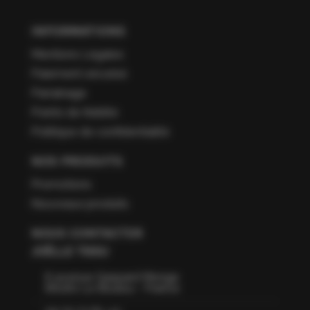
INFORMATIONS
Mentions Légales
Paiement sécurisé
Parrainage
Points de fidélité
Politique de confidentialité
NOS PRODUITS
Promotions
Nouveaux produits
NOUS CONTACTER
JOËLLE TISSU
6 avenue Gaspard Monge
66160 Le Boulou - France