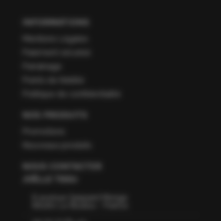
INFORMATIONS
Mentions Légales
Paiement sécurisé
Parrainage
Points de fidélité
Politique de confidentialité
NOS PRODUITS
Promotions
Nouveaux produits
NOUS CONTACTER
JOËLLE TISSU
6 avenue Gaspard Monge
66160 Le Boulou - France