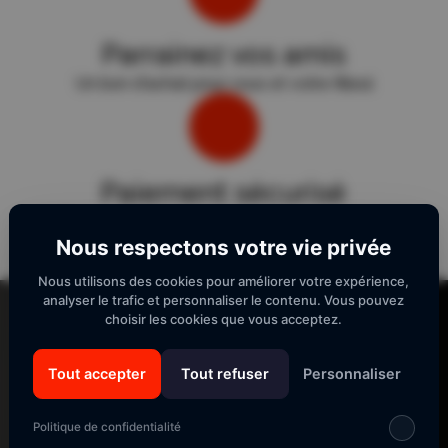
Parrainez vos amis
Un bon d'achat pour vous et votre filleul
Paiement sécurisé
Sécurité "E-Transactions" du Crédit Agricole.
Nous respectons votre vie privée
Nous utilisons des cookies pour améliorer votre expérience,
Lecteur
analyser le trafic et personnaliser le contenu. Vous pouvez
vidéo
choisir les cookies que vous acceptez.
Tout accepter
Tout refuser
Personnaliser
SUIVEZ-NOUS
Politique de confidentialité