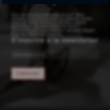
!
Que ce soit pour redonner vie à un vieux
canapé ou confectionner vos rideaux, Joelle
Tissu est votre référence en tissu pour la
décoration : des kilomètres de tissus
d’ameublement pour rideaux, canapés, sièges,
linge de maison et coussins.
S'inscrire à la newsletter
E-
mail
S'abonner