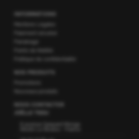
INFORMATIONS
Mentions Légales
Paiement sécurisé
Parrainage
Points de fidélité
Politique de confidentialité
NOS PRODUITS
Promotions
Nouveaux produits
NOUS CONTACTER
JOËLLE TISSU
6 avenue Gaspard Monge
66160 Le Boulou - France