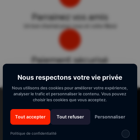
Parrainez vos amis
Un bon d'achat pour vous et votre filleul
Paiement sécurisé
Sécurité "E-Transactions" du Crédit Agricole.
Nous respectons votre vie privée
Nous utilisons des cookies pour améliorer votre expérience,
Lecteur
analyser le trafic et personnaliser le contenu. Vous pouvez
vidéo
choisir les cookies que vous acceptez.
Tout accepter
Tout refuser
Personnaliser
SUIVEZ-NOUS
Politique de confidentialité