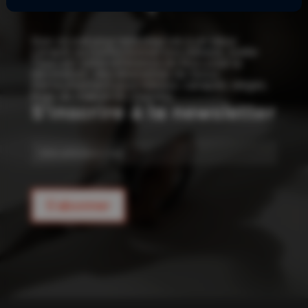
!
Que ce soit pour redonner vie à un vieux
canapé ou confectionner vos rideaux, Joelle
Tissu est votre référence en tissu pour la
décoration : des kilomètres de tissus
d’ameublement pour rideaux, canapés, sièges,
linge de maison et coussins.
S'inscrire à la newsletter
E-
mail
S'abonner