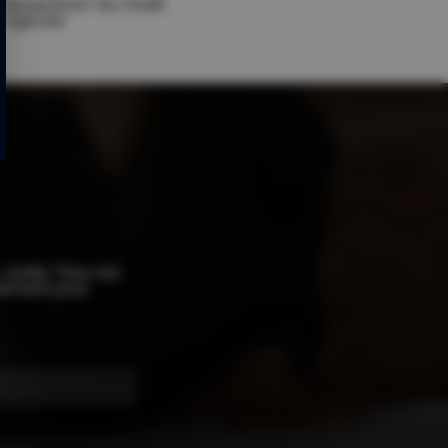
Transactions" du Crédit
Agricole.
 Joelle Tissu est
blement pour