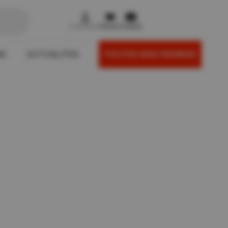



Connexion
Panier
Contact
NS
ACTUALITÉS
TOUTES NOS PROMOS