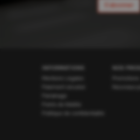
S'abonner
INFORMATIONS
NOS PROD
Mentions Légales
Promotions
Paiement sécurisé
Nouveaux p
Parrainage
Points de fidélité
Politique de confidentialité