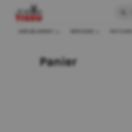
Recher
de
produit
AMEUBLEMENT
MERCERIE
PATCHW
Panier