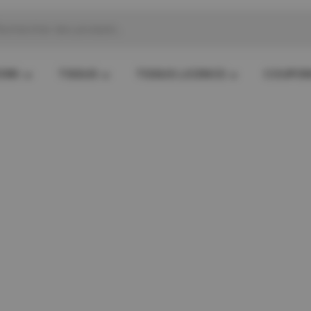
che
s
ORK
TISSUS
TISSUS LICENCE
COUPO