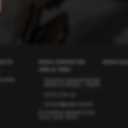
UITS
NOUS CONTACTER
NOUS SUI
JOËLLE TISSU
roduits
6 avenue Gaspard Monge
66160 Le Boulou - France
09 75 72 81 43
contact@joelle-tissu.fr
Du mardi au samedi 10:00–
12:00, 15:00–18:00