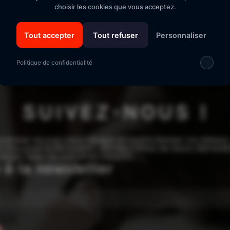
Un bon d'achat pour vous et votre filleul
Sécurité "E-
choisir les cookies que vous acceptez.
Tout accepter
Tout refuser
Personnaliser
Politique de confidentialité
SUIVEZ-NOUS !
edonner vie à un vieux canapé ou confectionner vos rideaux,
 tissu pour la décoration : des kilomètres de tissus d’ameu
sièges, linge de maison et coussins.
e à la newsletter