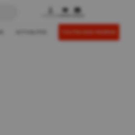



Connexion
Panier
Contact
NS
ACTUALITÉS
TOUTES NOS PROMOS