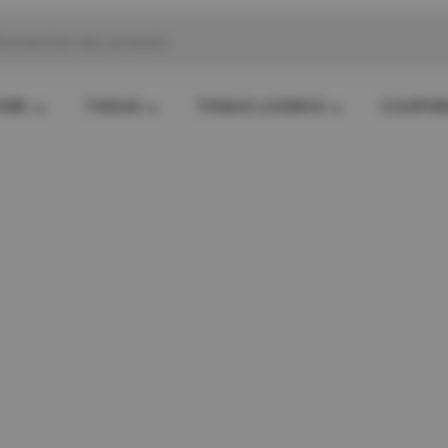
che
s
ORK
TISSUS
TISSUS LICENCE
COUPO