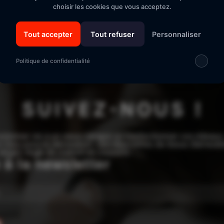
Un bon d'achat pour vous et votre filleul
Sécurité "E-
choisir les cookies que vous acceptez.
Tout accepter
Tout refuser
Personnaliser
Politique de confidentialité
SUIVEZ-NOUS !
edonner vie à un vieux canapé ou confectionner vos rideaux,
 tissu pour la décoration : des kilomètres de tissus d’ameu
sièges, linge de maison et coussins.
e à la newsletter