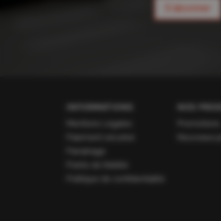
S'abonner
INFORMATIONS
NOS PROD
Mentions Légales
Promotions
Paiement sécurisé
Nouveaux p
Parrainage
Points de fidélité
Politique de confidentialité