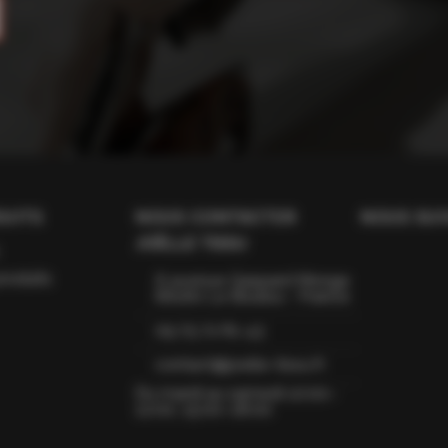
UITS
NOUS CONTACTER
NOUS SUI
JOËLLE TISSU
roduits
6 avenue Gaspard Monge
66160 Le Boulou - France
09 75 72 81 43
contact@joelle-tissu.fr
Du mardi au samedi 10:00–
12:00, 15:00–18:00