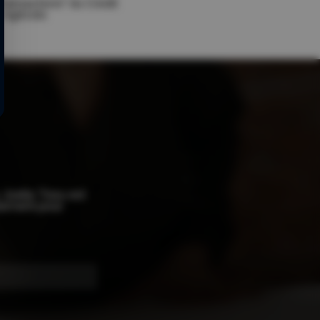
Transactions" du Crédit
Agricole.
 Joelle Tissu est
blement pour