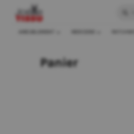
Recher
de
produit
AMEUBLEMENT
MERCERIE
PATCHW
Panier