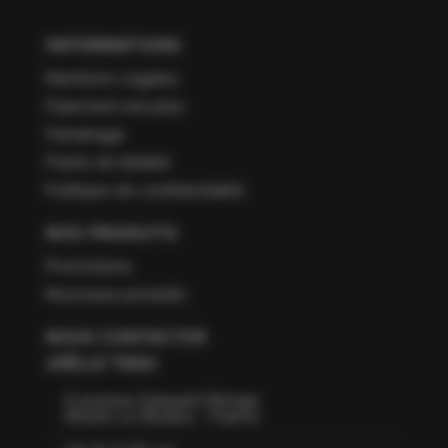
INFORMATIONS
Mentions Légales
Paiement sécurisé
Parrainage
Points de fidélité
Politique de confidentialité
NOS PRODUITS
Promotions
Nouveaux produits
NOUS CONTACTER
JOËLLE TISSU
6 avenue Gaspard Monge
66160 Le Boulou - France