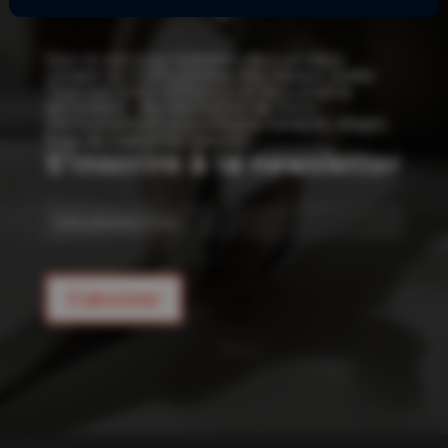
!
Que ce soit pour redonner vie à un vieux
canapé ou confectionner vos rideaux, Joelle
Tissu est votre référence en tissu pour la
décoration : des kilomètres de tissus
d’ameublement pour rideaux, canapés, sièges,
linge de maison et coussins.
S'inscrire à la newsletter
E-
mail
S'abonner