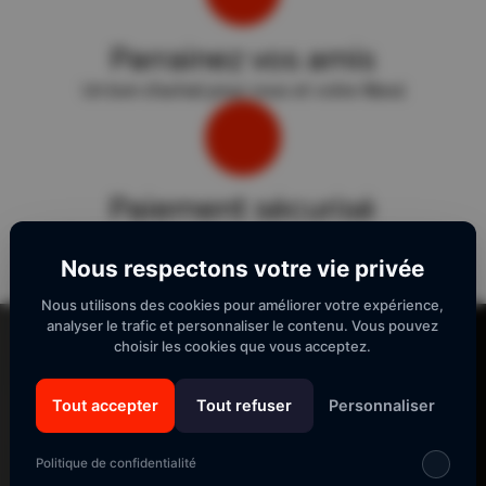
Parrainez vos amis
Un bon d'achat pour vous et votre filleul
Paiement sécurisé
Sécurité "E-Transactions" du Crédit Agricole.
Nous respectons votre vie privée
Nous utilisons des cookies pour améliorer votre expérience,
Lecteur
analyser le trafic et personnaliser le contenu. Vous pouvez
vidéo
choisir les cookies que vous acceptez.
Tout accepter
Tout refuser
Personnaliser
SUIVEZ-NOUS
Politique de confidentialité