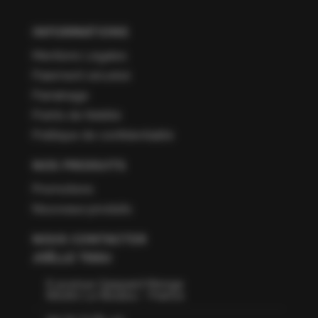
INFORMATIONS
Mentions Légales
Paiement sécurisé
Parrainage
Points de fidélité
Politique de confidentialité
NOS PRODUITS
Promotions
Nouveaux produits
NOUS CONTACTER
JOËLLE TISSU
6 avenue Gaspard Monge
66160 Le Boulou - France