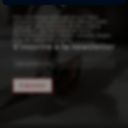
!
Que ce soit pour redonner vie à un vieux
canapé ou confectionner vos rideaux, Joelle
Tissu est votre référence en tissu pour la
décoration : des kilomètres de tissus
d’ameublement pour rideaux, canapés, sièges,
linge de maison et coussins.
S'inscrire à la newsletter
E-
mail
S'abonner