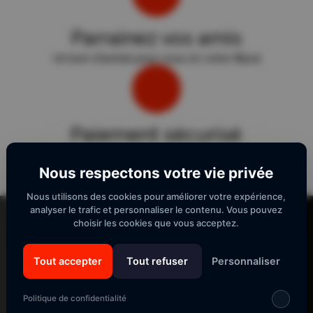
Parrainez vos amis
Un bon d'achat pour vous et votre filleul
Paiement sécurisé
Sécurité "E-Transactions" du Crédit Agricole.
Nous respectons votre vie privée
Nous utilisons des cookies pour améliorer votre expérience,
Lecteur
analyser le trafic et personnaliser le contenu. Vous pouvez
vidéo
choisir les cookies que vous acceptez.
Tout accepter
Tout refuser
Personnaliser
SUIVEZ-NOUS
Politique de confidentialité