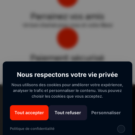
Parrainez vos amis
Un bon d'achat pour vous et votre filleul
Paiement sécurisé
Sécurité "E-Transactions" du Crédit Agricole.
Nous respectons votre vie privée
Nous utilisons des cookies pour améliorer votre expérience,
Lecteur
analyser le trafic et personnaliser le contenu. Vous pouvez
vidéo
choisir les cookies que vous acceptez.
Tout accepter
Tout refuser
Personnaliser
SUIVEZ-NOUS
Politique de confidentialité