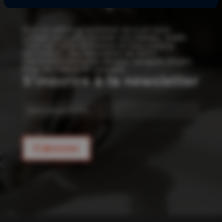
!
Que ce soit pour redonner vie à un vieux
canapé ou confectionner vos rideaux, Joelle
Tissu est votre référence en tissu pour la
décoration : des kilomètres de tissus
d’ameublement pour rideaux, canapés, sièges,
linge de maison et coussins.
S'inscrire à la newsletter
E-
mail
S'abonner