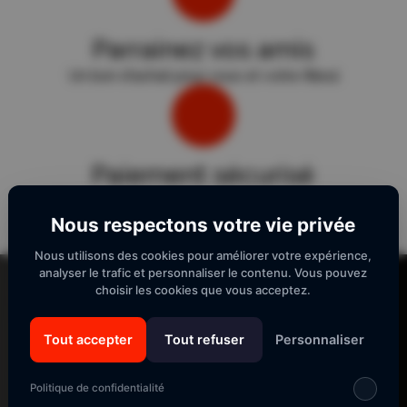
Parrainez vos amis
Un bon d'achat pour vous et votre filleul
Paiement sécurisé
Sécurité "E-Transactions" du Crédit Agricole.
Nous respectons votre vie privée
Nous utilisons des cookies pour améliorer votre expérience,
Lecteur
analyser le trafic et personnaliser le contenu. Vous pouvez
vidéo
choisir les cookies que vous acceptez.
Tout accepter
Tout refuser
Personnaliser
SUIVEZ-NOUS
Politique de confidentialité