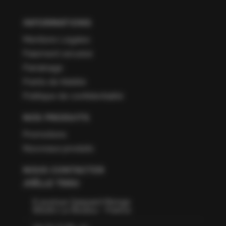
INFORMATIONS
Mentions Légales
Paiement sécurisé
Parrainage
Points de fidélité
Politique de confidentialité
NOS PRODUITS
Promotions
Nouveaux produits
NOUS CONTACTER
JOËLLE TISSU
6 avenue Gaspard Monge
66160 Le Boulou - France