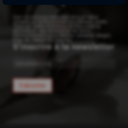
!
Que ce soit pour redonner vie à un vieux
canapé ou confectionner vos rideaux, Joelle
Tissu est votre référence en tissu pour la
décoration : des kilomètres de tissus
d’ameublement pour rideaux, canapés, sièges,
linge de maison et coussins.
S'inscrire à la newsletter
E-
mail
S'abonner